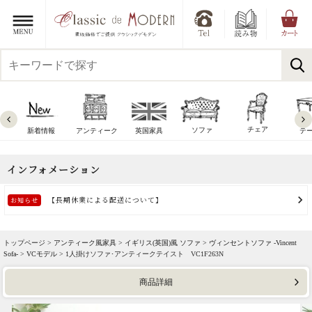
チェア
ソファ
新着情報
アンティーク
英国家具
テ
トップページ >
アンティーク風家具
>
イギリス(英国)風 ソファ
>
ヴィンセントソファ -Vincent
Sofa-
>
VCモデル
> 1人掛けソファ･アンティークテイスト VC1F263N
商品詳細