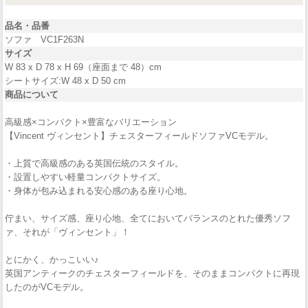
品名・品番
ソファ VC1F263N
サイズ
W 83 x D 78 x H 69（座面まで 48）cm
シートサイズ:W 48 x D 50 cm
商品について
高級感×コンパクト×豊富なバリエーション
【Vincent ヴィンセント】チェスターフィールドソファVCモデル。
・上質で高級感のある英国伝統のスタイル。
・設置しやすい軽量コンパクトサイズ。
・身体が包み込まれる安心感のある座り心地。
佇まい、サイズ感、座り心地、全てにおいてバランスのとれた優秀ソフ
ァ、それが「ヴィンセント」！
とにかく、かっこいい♪
英国アンティークのチェスターフィールドを、そのままコンパクトに再現
したのがVCモデル。