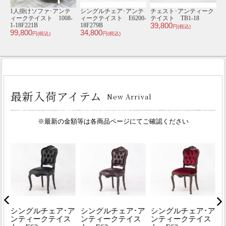
ク
4人掛けソファ･アンテ
1930年頃 ビーチ材
チェスト･アンティーク
ィークテイスト
イギリス アンティー
テイスト TB6-18
ィ
34,800
VS4F92K
ク・チェア
8
円(税込)
128,000
4
antique81001g
円(税込)
32,000
円(税込)