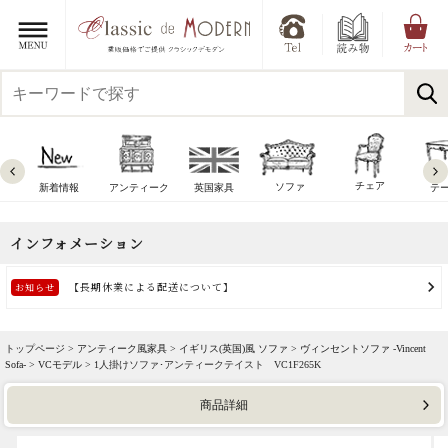
チェア
ソファ
新着情報
アンティーク
英国家具
テ
トップページ >
アンティーク風家具
>
イギリス(英国)風 ソファ
>
ヴィンセントソファ -Vincent
Sofa-
>
VCモデル
> 1人掛けソファ･アンティークテイスト VC1F265K
商品詳細