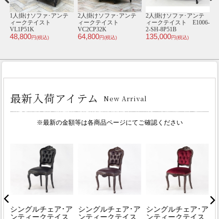
テ
1人掛けソファ･アンテ
2人掛けソファ･アンテ
2人掛けソファ･アンテ
-
ィークテイスト
ィークテイスト
ィークテイスト E1006-
ィ
VL1P51K
VC2CP32K
2-SH-8P51B
1
48,800
64,800
135,000
4
円(税込)
円(税込)
円(税込)