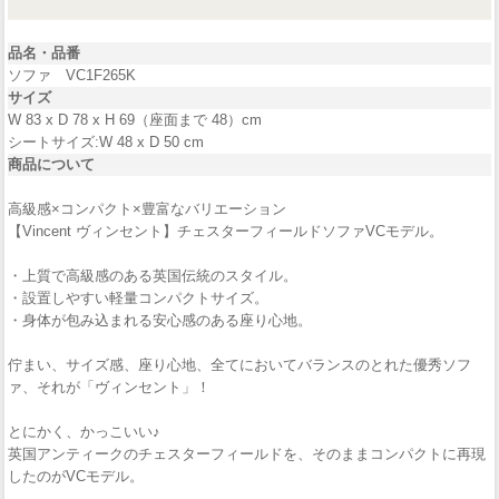
品名・品番
ソファ VC1F265K
サイズ
W 83 x D 78 x H 69（座面まで 48）cm
シートサイズ:W 48 x D 50 cm
商品について
高級感×コンパクト×豊富なバリエーション
【Vincent ヴィンセント】チェスターフィールドソファVCモデル。
・上質で高級感のある英国伝統のスタイル。
・設置しやすい軽量コンパクトサイズ。
・身体が包み込まれる安心感のある座り心地。
佇まい、サイズ感、座り心地、全てにおいてバランスのとれた優秀ソフ
ァ、それが「ヴィンセント」！
とにかく、かっこいい♪
英国アンティークのチェスターフィールドを、そのままコンパクトに再現
したのがVCモデル。