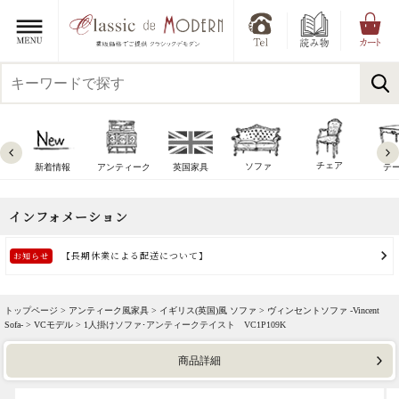
チェア
ソファ
新着情報
アンティーク
英国家具
テ
トップページ >
アンティーク風家具
>
イギリス(英国)風 ソファ
>
ヴィンセントソファ -Vincent
Sofa-
>
VCモデル
> 1人掛けソファ･アンティークテイスト VC1P109K
商品詳細