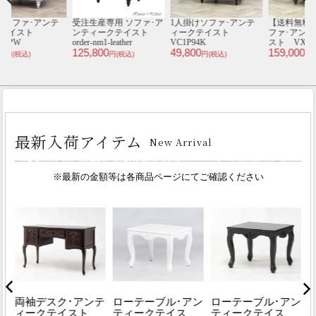
テ
受注生産専用 ソファ･ア
1人掛けソファ･アンテ
【送料無料】 1人掛けソ
本
ンティークテイスト
ィークテイスト
ファ･アンティークテイ
order-nm1-leather
VC1P94K
スト VX1L914
S
125,800
49,800
159,000
2
円(税込)
円(税込)
円(税込)