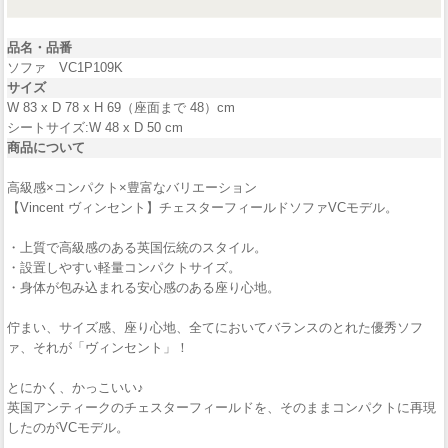
品名・品番
ソファ VC1P109K
サイズ
W 83 x D 78 x H 69（座面まで 48）cm
シートサイズ:W 48 x D 50 cm
商品について
高級感×コンパクト×豊富なバリエーション
【Vincent ヴィンセント】チェスターフィールドソファVCモデル。
・上質で高級感のある英国伝統のスタイル。
・設置しやすい軽量コンパクトサイズ。
・身体が包み込まれる安心感のある座り心地。
佇まい、サイズ感、座り心地、全てにおいてバランスのとれた優秀ソフ
ァ、それが「ヴィンセント」！
とにかく、かっこいい♪
英国アンティークのチェスターフィールドを、そのままコンパクトに再現
したのがVCモデル。