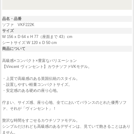
品名・品番
ソファ VKF222K
サイズ
W 156 x D 64 x H 77（座面まで 43）cm
シートサイズ:W 120 x D 50 cm
商品について
高級感×コンパクト×豊富なバリエーション
【Vincent ヴィンセント】カウチソファVKモデル。
・上質で高級感のある英国伝統のスタイル。
・設置しやすい軽量コンパクトサイズ。
・安定感のある硬めの座り心地。
佇まい、サイズ感、座り心地、全てにおいてバランスのとれた優秀ソフ
ァ、それが「ヴィンセント」！
贅沢な時間をすごせるカウチソファモデル。
シンプルだけれども高級感のあるデザインは、見ていて飽きることはあり
ません。