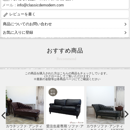
メール：
info@classicdemodern.com
レビューを書く
商品についてのお問い合わせ
お気に入りに登録
おすすめ商品
Recommend
この商品を購入された方はこちらの商品もチェックしています。
(スクロールしてご覧いただけます)
※最新の金額等は各商品ページにてご確認ください
ィ
シングルチェア･アンテ
【送料無料】 1人掛けソ
1人掛けソファ･アンテ
1