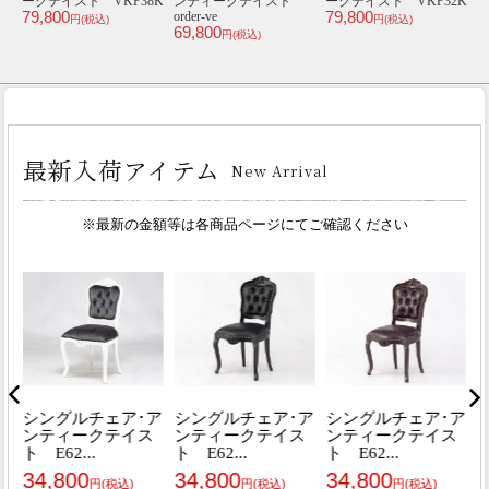
2K
ィークテイスト TB8-
ファ･アンティークテイ
ィークテイスト
8P32B
スト NM1F283K
VC1F220PW
46,800
62,800
44,800
an
円(税込)
円(税込)
円(税込)
3