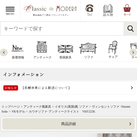
チェア
ソファ
新着情報
アンティーク
英国家具
テ
トップページ >
アンティーク風家具
>
イギリス(英国)風 ソファ
>
ヴィンセントソファ -Vincent
Sofa-
>
VKモデル
> カウチソファ･アンティークテイスト VKF222K
商品詳細