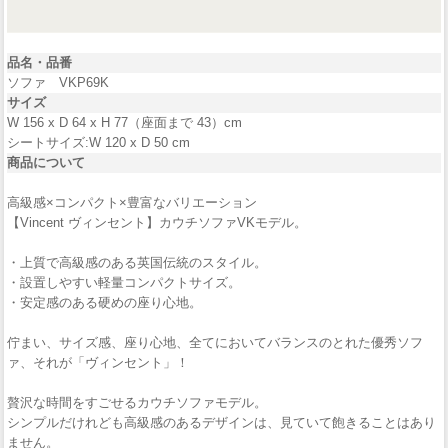
品名・品番
ソファ VKP69K
サイズ
W 156 x D 64 x H 77（座面まで 43）cm
シートサイズ:W 120 x D 50 cm
商品について
高級感×コンパクト×豊富なバリエーション
【Vincent ヴィンセント】カウチソファVKモデル。
・上質で高級感のある英国伝統のスタイル。
・設置しやすい軽量コンパクトサイズ。
・安定感のある硬めの座り心地。
佇まい、サイズ感、座り心地、全てにおいてバランスのとれた優秀ソフ
ァ、それが「ヴィンセント」！
贅沢な時間をすごせるカウチソファモデル。
シンプルだけれども高級感のあるデザインは、見ていて飽きることはあり
ません。