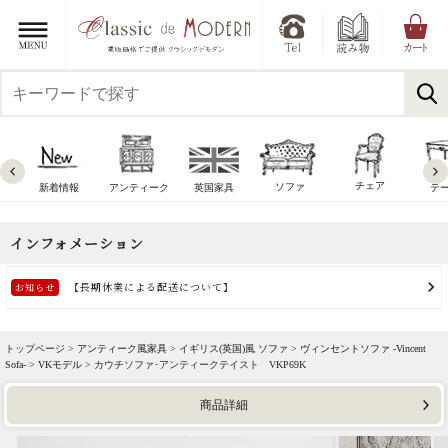
チェア
ソファ
新着情報
アンティーク
英国家具
テ
トップページ >
アンティーク風家具
>
イギリス(英国)風 ソファ
>
ヴィンセントソファ -Vincent
Sofa-
>
VKモデル
> カウチソファ･アンティークテイスト VKP69K
商品詳細