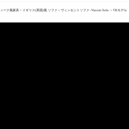
ィーク風家具
>
イギリス(英国)風 ソファ
>
ヴィンセントソファ -Vincent Sofa-
>
VKモデル