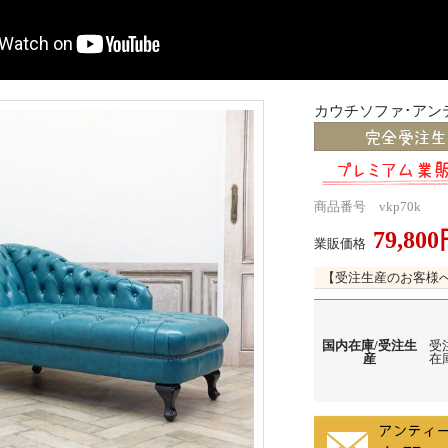
カウチソファ･アンテ
商品番号 vkp70k
79,80
業販価格
【受注生産のお客様
国内在庫/受注生
受
産
在庫