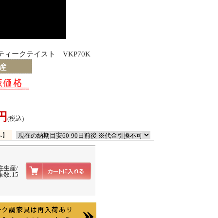
ィークテイスト VKP70K
0円
(税込)
へ】
注生産/
数:15