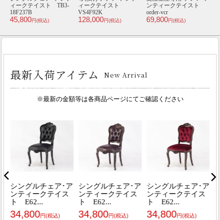
ト
ンティークテイスト
ィークテイスト
ィークテイスト
order-vs4
VS1F222K
VC2P30K
V
128,000
46,800
74,800
4
円(税込)
円(税込)
円(税込)