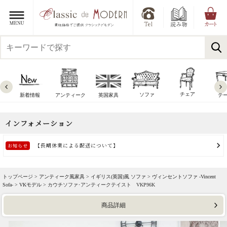
チェア
ソファ
新着情報
アンティーク
英国家具
テ
トップページ >
アンティーク風家具
>
イギリス(英国)風 ソファ
>
ヴィンセントソファ -Vincent
Sofa-
>
VKモデル
> カウチソファ･アンティークテイスト VKP96K
商品詳細