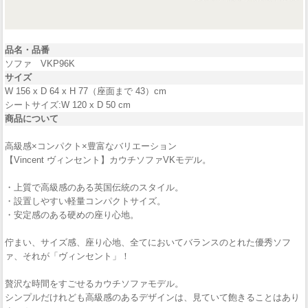
品名・品番
ソファ VKP96K
サイズ
W 156 x D 64 x H 77（座面まで 43）cm
シートサイズ:W 120 x D 50 cm
商品について
高級感×コンパクト×豊富なバリエーション
【Vincent ヴィンセント】カウチソファVKモデル。
・上質で高級感のある英国伝統のスタイル。
・設置しやすい軽量コンパクトサイズ。
・安定感のある硬めの座り心地。
佇まい、サイズ感、座り心地、全てにおいてバランスのとれた優秀ソフ
ァ、それが「ヴィンセント」！
贅沢な時間をすごせるカウチソファモデル。
シンプルだけれども高級感のあるデザインは、見ていて飽きることはあり