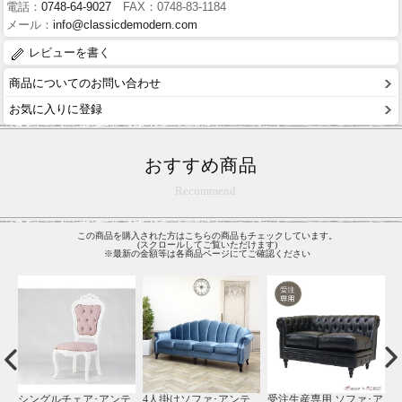
電話：
0748-64-9027
FAX：0748-83-1184
メール：
info@classicdemodern.com
レビューを書く
商品についてのお問い合わせ
お気に入りに登録
おすすめ商品
Recommend
この商品を購入された方はこちらの商品もチェックしています。
(スクロールしてご覧いただけます)
※最新の金額等は各商品ページにてご確認ください
ア
受注生産専用 ソファ･ア
1人掛けソファ･アンテ
2人掛けソファ･アンテ
1