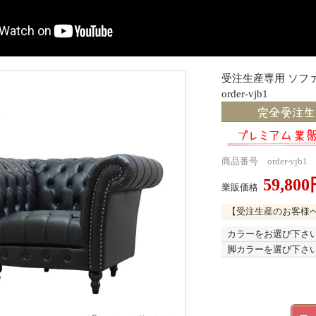
受注生産専用 ソフ
order-vjb1
商品番号 order-vjb1
59,80
業販価格
【受注生産のお客様
カラーをお選び下さ
脚カラーを選び下さ