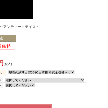
ァ･アンティークテイスト
0円
(税込)
へ】
い
い