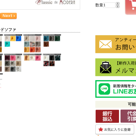
数量
ルドソファ
可能