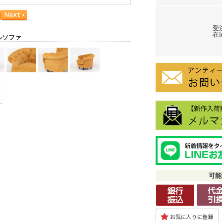
受
在庫
ルソファ
可能