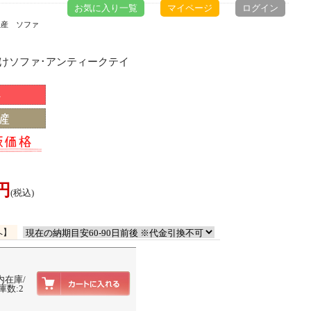
お気に入り一覧
マイページ
ログイン
生産 ソファ
掛けソファ･アンティークテイ
0円
(税込)
へ】
内在庫/
庫数:2