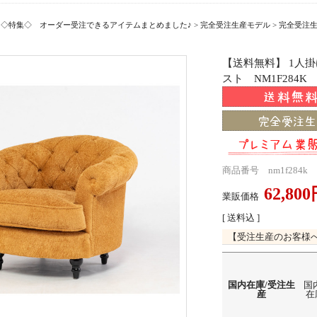
>
◇特集◇ オーダー受注できるアイテムまとめました♪
>
完全受注生産モデル
>
完全受注
【送料無料】 1人
スト NM1F284K
商品番号 nm1f284k
62,80
業販価格
[ 送料込 ]
【受注生産のお客様
国内在庫/受注生
国
産
在