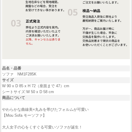
品名・品番
ソファ NM1F285K
サイズ
W 90 x D 85 x H 72（座面まで 47）cm
シートサイズ:W 50 x D 58 cm
商品について
やわらかな曲線美×丸みを帯びたフォルムが可愛い
【Mou Sofa モーソファ】
大人女子の心をくすぐる可愛いソファが誕生！