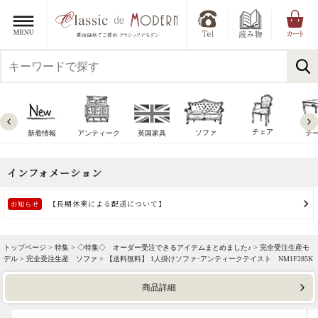
チェア
ソファ
新着情報
アンティーク
英国家具
テ
トップページ >
特集
>
◇特集◇ オーダー受注できるアイテムまとめました♪
>
完全受注生産モ
デル
>
完全受注生産 ソファ
> 【送料無料】 1人掛けソファ･アンティークテイスト NM1F285K
商品詳細