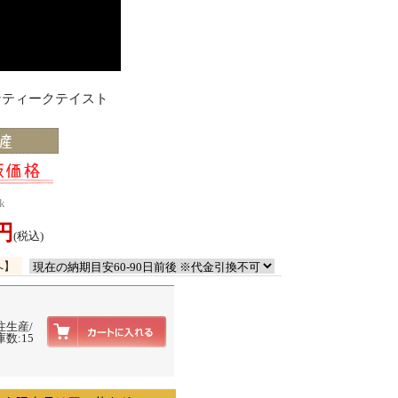
アンティークテイスト
k
0円
(税込)
へ】
注生産/
数:15