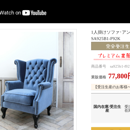
1人掛けソファ･
SA925B1-F92K
商品番号 sa925b1-f92
77,80
業販価格
【受注生産のお客様
国内在庫/受注生
受
産
在庫