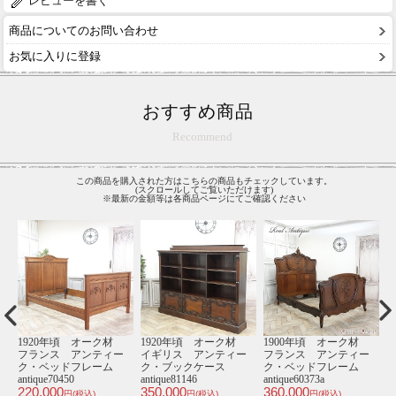
レビューを書く
商品についてのお問い合わせ
お気に入りに登録
おすすめ商品
Recommend
この商品を購入された方はこちらの商品もチェックしています。
(スクロールしてご覧いただけます)
※最新の金額等は各商品ページにてご確認ください
材
1890年頃 マホガニー
1910年頃 オーク材
19世紀中頃 チェスナ
1
ー
材 イギリス アンテ
イギリス アンティー
ット材 イタリア・ミ
ム
ィーク・ショーケー
ク・キャビネット
ラノ アンティーク・
ス antique81142
antique59231
ダイニングセット
ト
350,000
378,000
2
antique63012
円(税込)
円(税込)