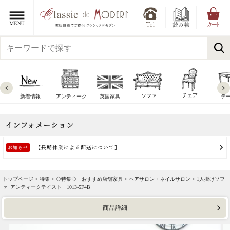
チェア
ソファ
新着情報
アンティーク
英国家具
テ
トップページ >
特集
>
◇特集◇ おすすめ店舗家具
>
ヘアサロン・ネイルサロン
> 1人掛けソフ
ァ･アンティークテイスト 1013-5F4B
商品詳細