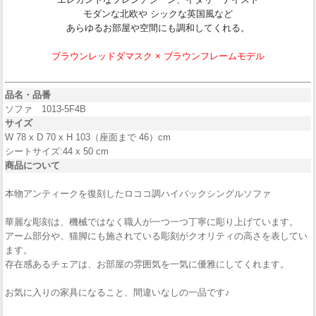
モダンな北欧や シックな英国風など
あらゆるお部屋や空間にも調和してくれる。
ブラウンレッドダマスク × ブラウンフレームモデル
品名・品番
ソファ 1013-5F4B
サイズ
W 78 x D 70 x H 103（座面まで 46）cm
シートサイズ:44 x 50 cm
商品について
本物アンティークを復刻したロココ調ハイバックシングルソファ
華麗な彫刻は、機械ではなく職人が一つ一つ丁寧に彫り上げています。
アーム部分や、猫脚にも施されている彫刻がクオリティの高さを表してい
ます。
存在感あるチェアは、お部屋の雰囲気を一気に優雅にしてくれます。
お気に入りの家具になること、間違いなしの一品です♪