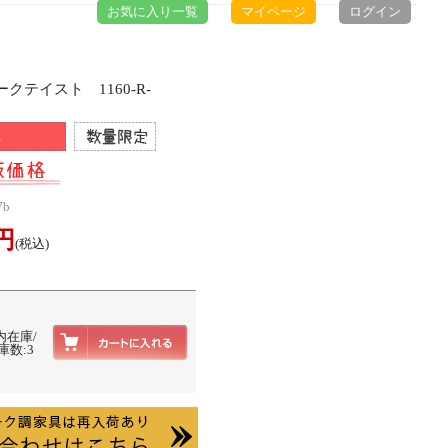
お気に入り一覧
マイページ
ログイン
クテイスト 1160-R-
7b
0円
(税込)
内在庫/
庫数:3