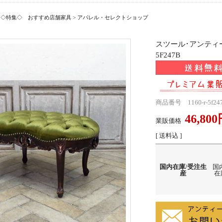
>
◇特集◇ おすすめ店舗家具
>
アパレル・セレクトショップ
スツール･アンティー
5F247B
商品番号 1160-r-5f24
46,80
業販価格
[ 送料込 ]
国内在庫/受注生
国
産
在