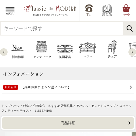
チェア
ソファ
新着情報
アンティーク
英国家具
テ
トップページ >
特集
>
◇特集◇ おすすめ店舗家具
>
アパレル・セレクトショップ
> スツール･
アンティークテイスト 1165-5F410B
商品詳細