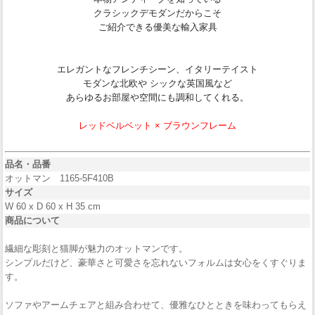
クラシックデモダンだからこそ
ご紹介できる優美な輸入家具
エレガントなフレンチシーン、イタリーテイスト
モダンな北欧や シックな英国風など
あらゆるお部屋や空間にも調和してくれる。
レッドベルベット × ブラウンフレーム
品名・品番
オットマン 1165-5F410B
サイズ
W 60 x D 60 x H 35 cm
商品について
繊細な彫刻と猫脚が魅力のオットマンです。
シンプルだけど、豪華さと可愛さを忘れないフォルムは女心をくすぐりま
す。
ソファやアームチェアと組み合わせて、優雅なひとときを味わってもらえ