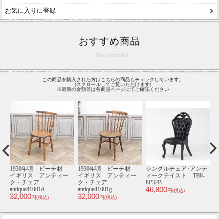
お気に入りに登録
おすすめ商品
Recommend
この商品を購入された方はこちらの商品もチェックしています。
(スクロールしてご覧いただけます)
※最新の金額等は各商品ページにてご確認ください
1930年頃 ビーチ材
1930年頃 ビーチ材
シングルチェア･アンテ
1人
イギリス アンティー
イギリス アンティー
ィークテイスト TB8-
ィ
ク・チェア
ク・チェア
8P32B
VN1
46,800
49,
antique81001d
antique81001g
円(税込)
32,000
32,000
円(税込)
円(税込)