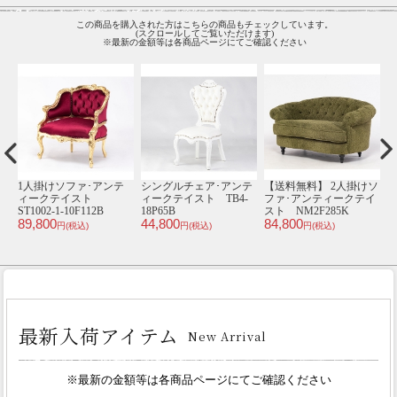
この商品を購入された方はこちらの商品もチェックしています。
(スクロールしてご覧いただけます)
※最新の金額等は各商品ページにてご確認ください
ルチェア･アンテ
【送料無料】 2人掛けソ
スツール･アンティーク
コーヒーテ
テイスト TB4-
ファ･アンティークテイ
テイスト VOLP63K
ティーク
44,800
B
スト NM2F285K
E2024-C-18
円(税込)
00
84,800
34,800
円(税込)
円(税込)
円(税