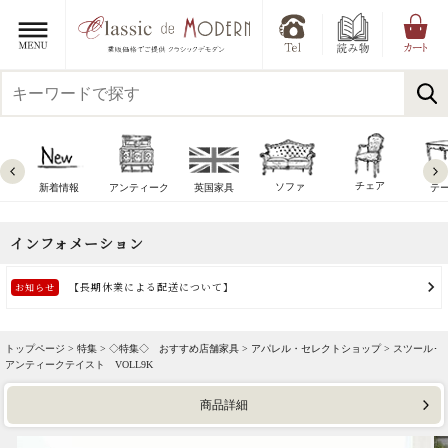
チェア
ソファ
新着情報
アンティーク
英国家具
テ
トップページ >
特集
>
◇特集◇ おすすめ店舗家具
>
アパレル・セレクトショップ
> スツール･
アンティークテイスト VOLL9K
商品詳細