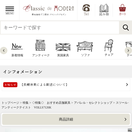
チェア
ソファ
新着情報
アンティーク
英国家具
テ
トップページ >
特集
>
◇特集◇ おすすめ店舗家具
>
アパレル・セレクトショップ
> スツール･
アンティークテイスト VOLLS7126K
商品詳細