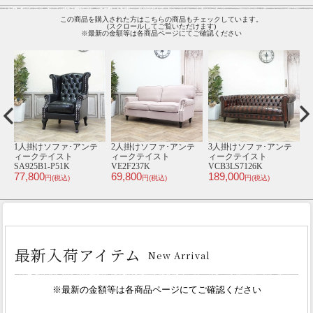
この商品を購入された方はこちらの商品もチェックしています。
(スクロールしてご覧いただけます)
※最新の金額等は各商品ページにてご確認ください
テ
1人掛けソファ･アンテ
スツール･アンティーク
シングルチェア･アンテ
1
ィークテイスト
テイスト VOSL914K
ィークテイスト TB4-
75,800
ST1002-1-10F112B
18P65B
V
円(税込)
89,800
44,800
4
円(税込)
円(税込)