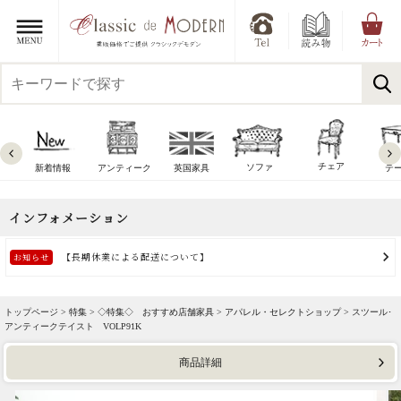
チェア
ソファ
新着情報
アンティーク
英国家具
テ
トップページ >
特集
>
◇特集◇ おすすめ店舗家具
>
アパレル・セレクトショップ
> スツール･
アンティークテイスト VOLP91K
商品詳細