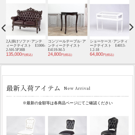
ィ
2人掛けソファ･アンテ
コンソールテーブル･ア
ショーケース･アンティ
-
ィークテイスト E1006-
ンティークテイスト
ークテイスト E4013-
ィ
2-SH-5P38B
E4119-M-5
1.2-18
1
135,000
24,800
64,800
6
円(税込)
円(税込)
円(税込)