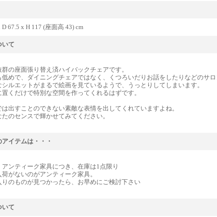
x D 67.5 x H 117 (座面高 43) cm
ついて
抜群の座面張り替え済ハイバックチェアです。
も低めで、ダイニングチェアではなく、くつろいだりお話をしたりなどのサロ
なシルエットがまるで絵画を見ているようで、うっとりしてしまいます。
に置くだけで特別な空間を作ってくれるはずです。
では出すことのできない素敵な表情を出してくれていますよね。
なたのセンスで輝かせてみてください。
のアイテムは・・・
』アンティーク家具につき、在庫は1点限り
入荷がないのがアンティーク家具。
入りのものが見つかったら、お早めにご検討下さい
ついて