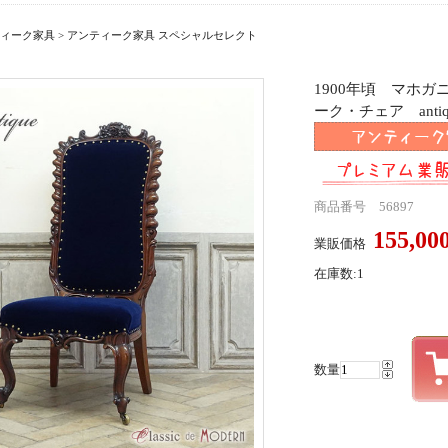
ィーク家具
>
アンティーク家具 スペシャルセレクト
1900年頃 マホ
ーク・チェア antiqu
商品番号 56897
155,0
業販価格
在庫数:1
数量