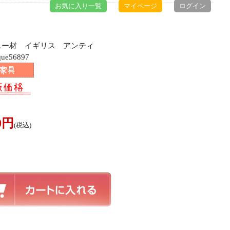
お気に入り一覧
マイページ
ログイン
ガニー材 イギリス アンティ
e56897
00円
(税込)