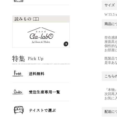
サイズ
W 55.5 
商品に
存在感
座面高
個性的
お部屋
既製品
是非あ
こちら
『本物
次回再
お気に
配送に