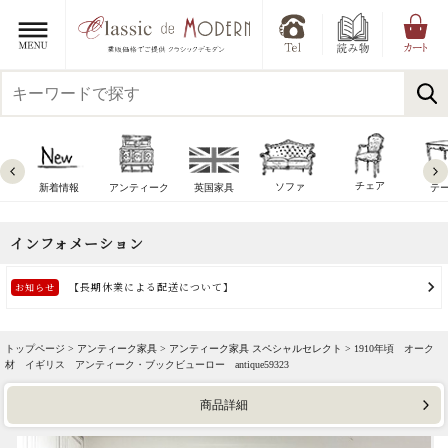
チェア
ソファ
新着情報
アンティーク
英国家具
テ
トップページ >
アンティーク家具
>
アンティーク家具 スペシャルセレクト
> 1910年頃 オーク
材 イギリス アンティーク・ブックビューロー antique59323
商品詳細