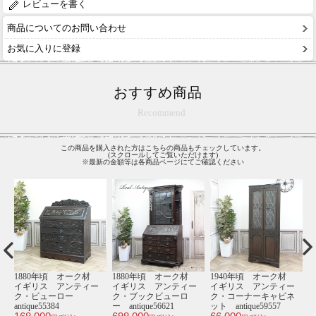
レビューを書く
商品についてのお問い合わせ
お気に入りに登録
おすすめ商品
Recommend
この商品を購入された方はこちらの商品もチェックしています。
(スクロールしてご覧いただけます)
※最新の金額等は各商品ページにてご確認ください
材
1900年頃 オーク材
1920年頃 オーク材
1920年頃 オーク材
1
ー
イギリス アンティー
イギリス アンティー
イギリス アンティー
ネ
ク・ベンチ
ク・ブックビューロ
ク・ブックケース
antique80511
ー antique81118
antique81135
an