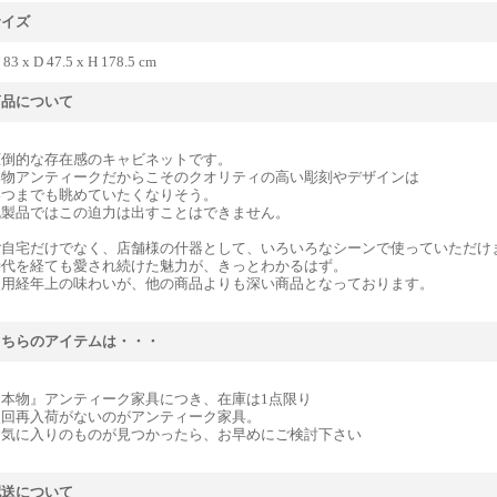
サイズ
83 x D 47.5 x H 178.5 cm
商品について
圧倒的な存在感のキャビネットです。
本物アンティークだからこそのクオリティの高い彫刻やデザインは
いつまでも眺めていたくなりそう。
既製品ではこの迫力は出すことはできません。
ご自宅だけでなく、店舗様の什器として、いろいろなシーンで使っていただけ
時代を経ても愛され続けた魅力が、きっとわかるはず。
使用経年上の味わいが、他の商品よりも深い商品となっております。
こちらのアイテムは・・・
『本物』アンティーク家具につき、在庫は1点限り
次回再入荷がないのがアンティーク家具。
お気に入りのものが見つかったら、お早めにご検討下さい
配送について