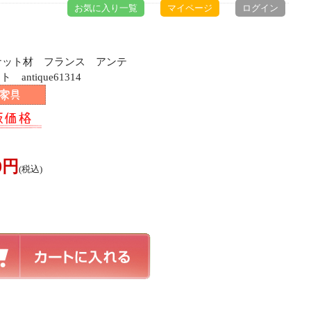
お気に入り一覧
マイページ
ログイン
スナット材 フランス アンテ
ntique61314
00円
(税込)