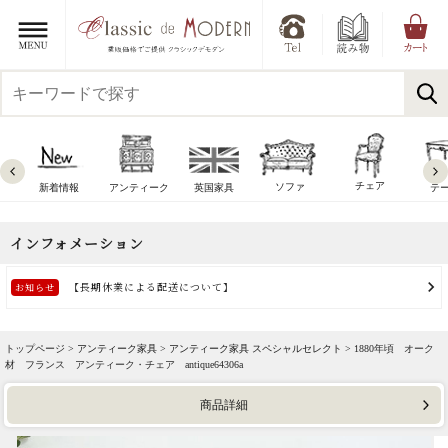
チェア
ソファ
新着情報
アンティーク
英国家具
テ
トップページ >
アンティーク家具
>
アンティーク家具 スペシャルセレクト
> 1880年頃 オーク
材 フランス アンティーク・チェア antique64306a
商品詳細