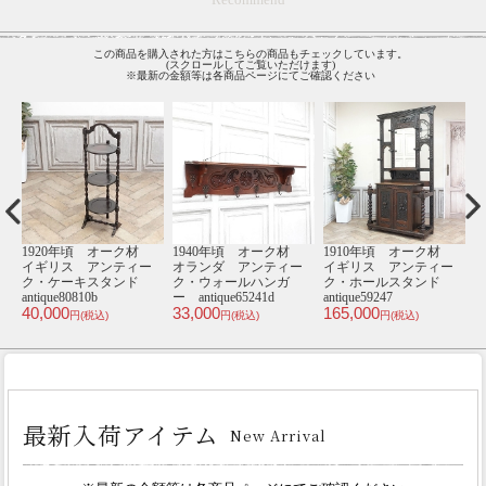
この商品を購入された方はこちらの商品もチェックしています。
(スクロールしてご覧いただけます)
※最新の金額等は各商品ページにてご確認ください
材
1920年頃 オーク材
1940年頃 オーク材
1910年頃 オーク材
1
ー
イギリス アンティー
オランダ アンティー
イギリス アンティー
ク・ケーキスタンド
ク・ウォールハンガ
ク・ホールスタンド
antique80810b
ー antique65241d
antique59247
an
40,000
33,000
165,000
3
円(税込)
円(税込)
円(税込)