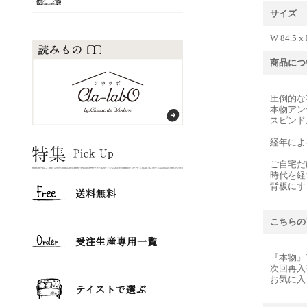
サイズ
W 84.5 x 
商品につ
圧倒的な
本物アン
スピンド
経年によ
ご自宅だ
時代を経
背板にす
こちらの
『本物』
次回再入
お気に入