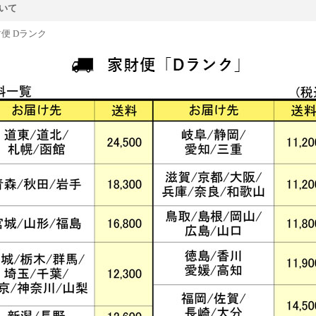
いて
財便 Dランク