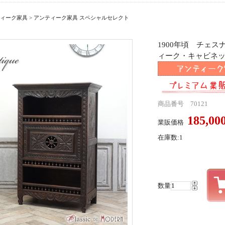
ィーク家具
>
アンティーク家具 スペシャルセレクト
1900年頃 チェ
ィーク・キャビネット a
商品番号 70121
185,0
業販価格
在庫数:1
数量