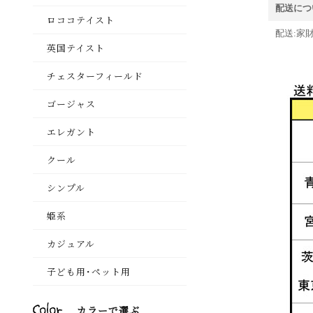
配送につ
配送:家