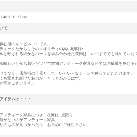
D 46 x H 127 cm
いて
存在感のキャビネットです。
ティークだからこそのクオリティの高い彫刻や
ルと呼ばれる細かなパーツを組み合わせた装飾は、いつまででも眺めていた
る味わいと落ち着いたツヤで本物アンティーク家具ならではの威厳を感じる
けでなく、店舗様の什器として、いろいろなシーンで使っていただけます。
ても愛され続けた魅力が、きっとわかるはず。
き間がございます。
アイテムは・・・
アンティーク家具につき、在庫は1点限り
荷がないのがアンティーク家具。
りのものが見つかったら、お早めにご検討下さい