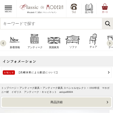
チェア
ソファ
新着情報
アンティーク
英国家具
テ
トップページ >
アンティーク家具
>
アンティーク家具 スペシャルセレクト
> 1910年頃 マホガ
ニー材 イギリス アンティーク・キャビネット antique80604
商品詳細