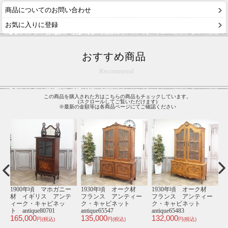
商品についてのお問い合わせ
お気に入りに登録
おすすめ商品
Recommend
この商品を購入された方はこちらの商品もチェックしています。
(スクロールしてご覧いただけます)
※最新の金額等は各商品ページにてご確認ください
頃 オーク材
1930年頃 オーク材
1940年頃 オーク材
1910年頃 マ
 アンティー
フランス アンティー
イギリス アンティー
材 イギリス 
ビネット
ク・キャビネット
ク・サイドボード
ィーク・キャビ
83
antique65632
antique81081
ト antique81019
135,000
250,000
175,000
円(税込)
円(税込)
円(税込)
円(税込)