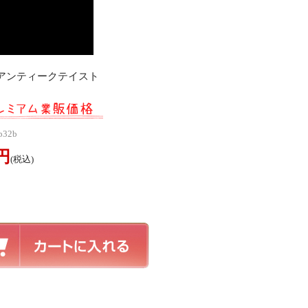
･アンティークテイスト
p32b
0円
(税込)