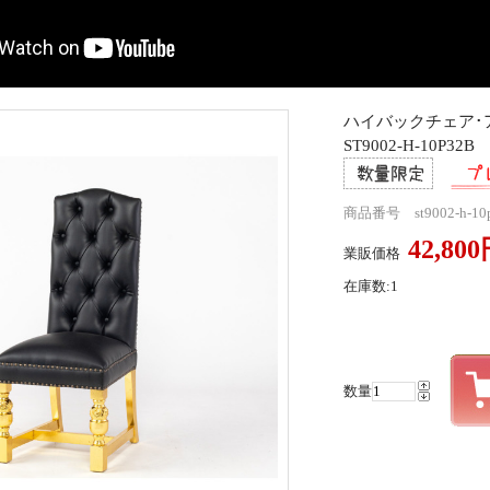
ハイバックチェア
ST9002-H-10P32B
商品番号 st9002-h-10
42,80
業販価格
在庫数:1
数量