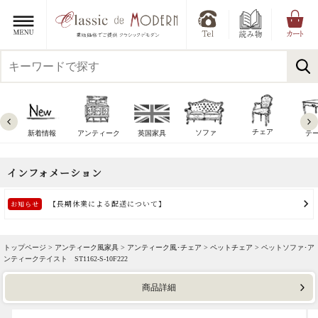
チェア
ソファ
新着情報
アンティーク
英国家具
テ
トップページ >
アンティーク風家具
>
アンティーク風･チェア
>
ペットチェア
> ペットソファ･ア
ンティークテイスト ST1162-S-10F222
商品詳細