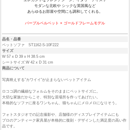
モダンな北欧や シックな英国風など
あらゆるお部屋や空間にも調和してくれる。
パープルベルベット × ゴールドフレームモデル
品名・品番
ペットソファ ST1162-S-10F222
サイズ
W 57 x D 39 x H 38.5 cm
シートサイズ:W 42 x D 31 cm
商品について
写真映えする”カワイイ”が止まらないペットアイテム
ロココ調の繊細なフォルムをそのままにペットサイズに。
大切な家族だからこそ、特別な居場所を作ってあげたい。
本格的なソファに座るワンちゃん、猫ちゃんにメロメロになりそう。
フォトスタジオでの記念撮影や、店舗様のディスプレイアイテムにも
プロのアンティーク家具屋が本格的に復刻・デザインした満足度の高い作
品です。