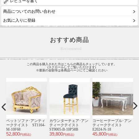
レビューを書く
商品についてのお問い合わせ
お気に入りに登録
おすすめ商品
Recommend
この商品を購入された方はこちらの商品もチェックしています。
(スクロールしてご覧いただけます)
※最新の金額等は各商品ページにてご確認ください
テ
ペットソファ･アンティ
カウンターチェア･アン
コーヒーテーブル･アン
ークテイスト ST1164-
ティークテイスト
ティークテイスト
ィ
M-10F68
ST9005-B-10P58B
E2024-N-18
8
52,800
39,800
45,800
4
円(税込)
円(税込)
円(税込)