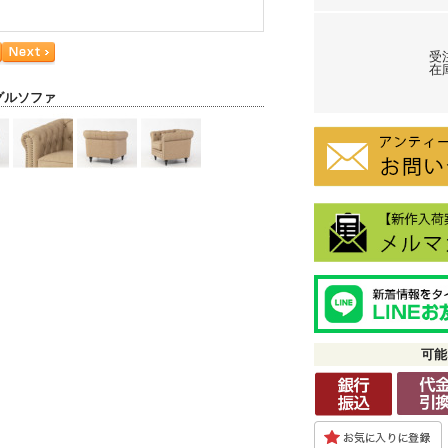
受
在庫
グルソファ
可能