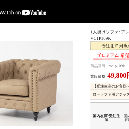
1人掛けソファ･
VC1P109K
商品番号 vc1p109k
49,80
業販価格
【受注生産のお客様
ローソファ用アジャ
国内在庫/受注生
国
産
在