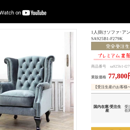
1人掛けソファ･
SA925B1-F279K
商品番号 sa925b1-f27
77,80
業販価格
【受注生産のお客様
国内在庫/受注生
受
産
在庫