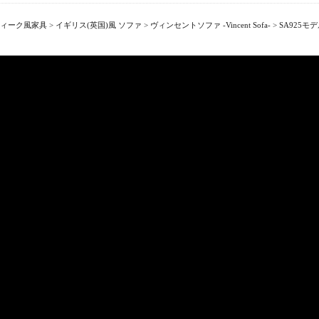
ィーク風家具
>
イギリス(英国)風 ソファ
>
ヴィンセントソファ -Vincent Sofa-
>
SA925モ