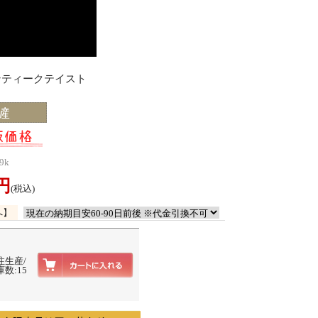
アンティークテイスト
9k
0円
(税込)
へ】
注生産/
数:15