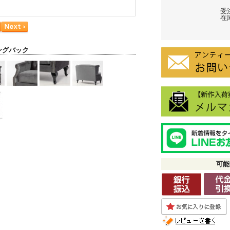
受
在庫
ングバック
可能