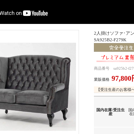
2人掛けソファ･
SA925B2-F279K
商品番号 sa925b2-f27
97,80
業販価格
【受注生産のお客様
国内在庫/受注生
国
産
在