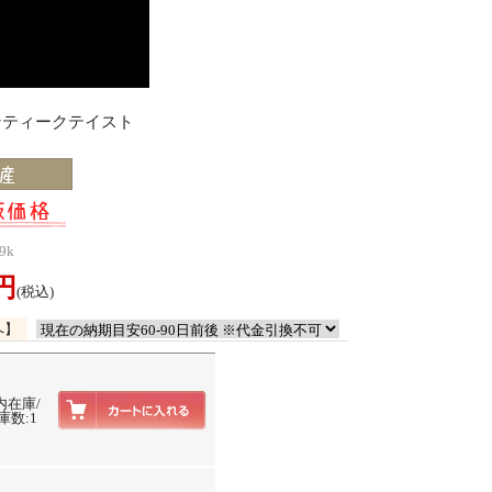
アンティークテイスト
9k
0円
(税込)
へ】
内在庫/
庫数:1