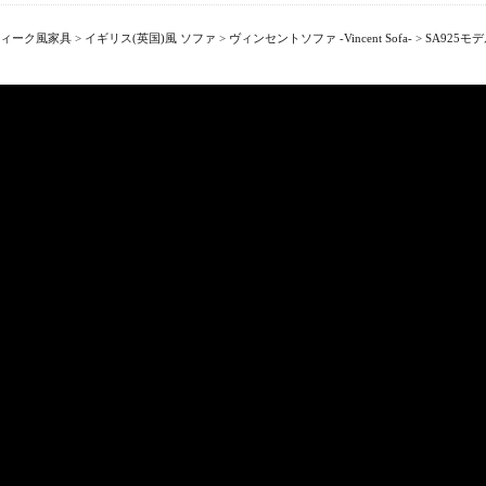
ィーク風家具
>
イギリス(英国)風 ソファ
>
ヴィンセントソファ -Vincent Sofa-
>
SA925モ