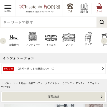
チェア
ソファ
新着情報
アンティーク
英国家具
テ
トップページ >
全商品
>
新着アンティークテイスト
> カウチソファ･アンティークテイスト
VKP96K
商品詳細