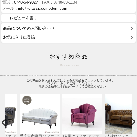
電話：
0748-64-9027
FAX：0748-83-1184
メール：
info@classicdemodern.com
レビューを書く
商品についてのお問い合わせ
お気に入りに登録
おすすめ商品
Recommend
この商品を購入された方はこちらの商品もチェックしています。
(スクロールしてご覧いただけます)
※最新の金額等は各商品ページにてご確認ください
ア
受注生産専用 ソファ･ア
1人掛けソファ･アンテ
2人掛けソファ･アンテ
1