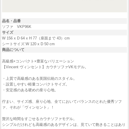
品名・品番
ソファ VKP96K
サイズ
W 156 x D 64 x H 77（座面まで 43）cm
シートサイズ:W 120 x D 50 cm
商品について
高級感×コンパクト×豊富なバリエーション
【Vincent ヴィンセント】カウチソファVKモデル。
・上質で高級感のある英国伝統のスタイル。
・設置しやすい軽量コンパクトサイズ。
・安定感のある硬めの座り心地。
佇まい、サイズ感、座り心地、全てにおいてバランスのとれた優秀ソフ
ァ、それが「ヴィンセント」！
贅沢な時間をすごせるカウチソファモデル。
シンプルだけれども高級感のあるデザインは、見ていて飽きることはあり