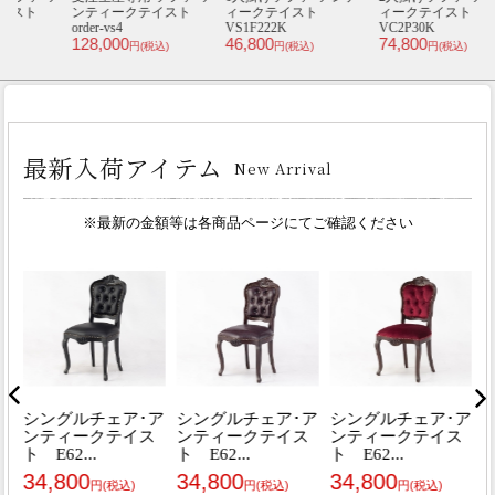
ト
ンティークテイスト
ィークテイスト
ィークテイスト
order-vs4
VS1F222K
VC2P30K
V
128,000
46,800
74,800
4
円(税込)
円(税込)
円(税込)