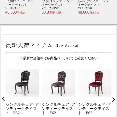
ア
1人掛けソファ･アンテ
2人掛けソファ･アンテ
1人掛けソファ･アンテ
1
ト
ィークテイスト
ィークテイスト
ィークテイスト
VS1F237CF
VC2F220PW
VL1F279K
46,800
69,800
48,800
ト
円(税込)
円(税込)
円(税込)
2