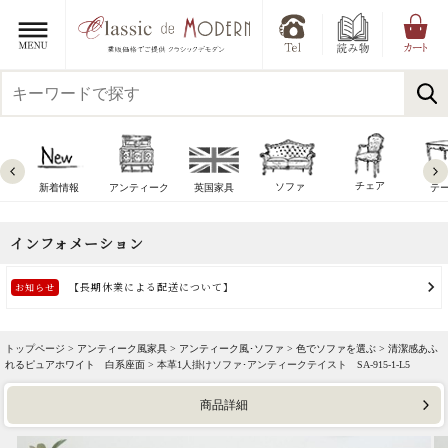
チェア
ソファ
新着情報
アンティーク
英国家具
テ
トップページ >
アンティーク風家具
>
アンティーク風･ソファ
>
色でソファを選ぶ
>
清潔感あふ
れるピュアホワイト 白系座面
> 本革1人掛けソファ･アンティークテイスト SA-915-1-L5
商品詳細