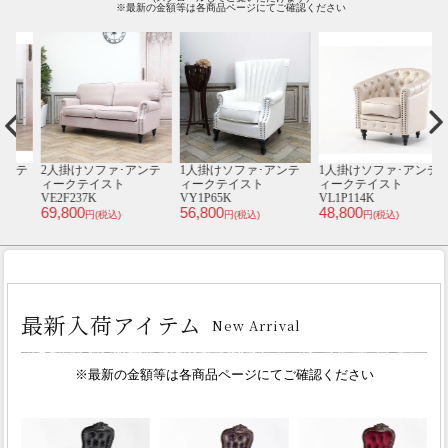
※最新の金額等は各商品ページにてご確認ください
テ
2人掛けソファ･アンテ
1人掛けソファ･アンテ
1人掛けソファ･アンテ
ィークテイスト
ィークテイスト
ィークテイスト
ィ
VE2F237K
VY1P65K
VL1P114K
S
69,800
56,800
48,800
3
円(税込)
円(税込)
円(税込)