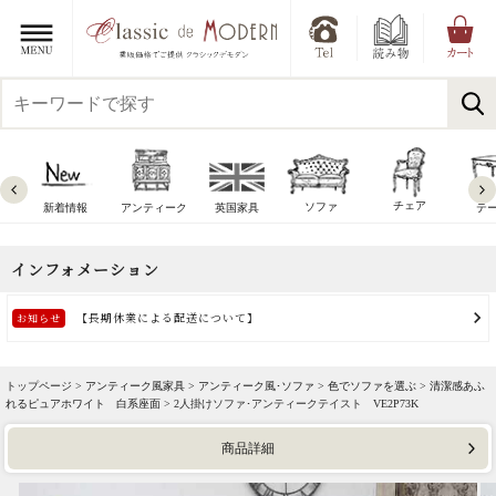
チェア
ソファ
新着情報
アンティーク
英国家具
テ
トップページ >
アンティーク風家具
>
アンティーク風･ソファ
>
色でソファを選ぶ
>
清潔感あふ
れるピュアホワイト 白系座面
> 2人掛けソファ･アンティークテイスト VE2P73K
商品詳細