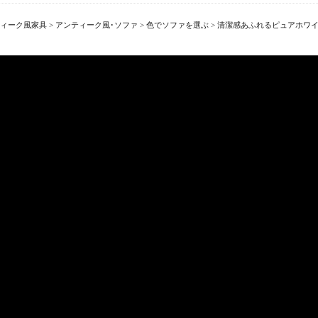
ィーク風家具
>
アンティーク風･ソファ
>
色でソファを選ぶ
>
清潔感あふれるピュアホワ