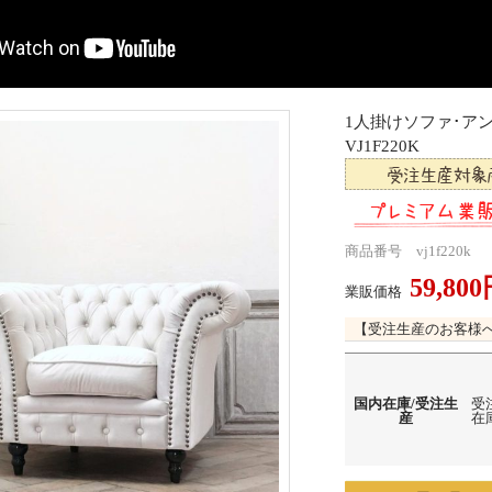
1人掛けソファ･
VJ1F220K
商品番号 vj1f220k
59,80
業販価格
【受注生産のお客様
国内在庫/受注生
受
産
在庫