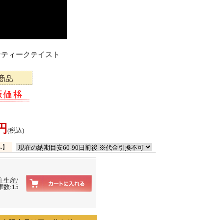
アンティークテイスト
0円
(税込)
へ】
注生産/
数:15