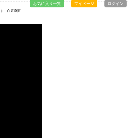
お気に入り一覧
マイページ
ログイン
イト 白系座面