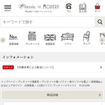
チェア
ソファ
新着情報
アンティーク
英国家具
テ
トップページ >
アンティーク風家具
>
アンティーク風･ソファ
>
色でソファを選ぶ
>
清潔感あふ
れるピュアホワイト 白系座面
> 1人掛けソファ･アンティークテイスト VL1F220K
商品詳細