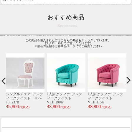
おすすめ商品
Recommend
この商品を購入された方はこちらの商品もチェックしています。
(スクロールしてご覧いただけます)
※最新の金額等は各商品ページにてご確認ください
テ
シングルチェア･アンテ
4人掛けソファ･アンテ
ミニチェア･アンティー
ィークテイスト TB8-
ィークテイスト
クテイスト ST6090-N-
ィ
8P32B
VS4F92K
10F112
1
46,800
128,000
39,800
3
円(税込)
円(税込)
円(税込)