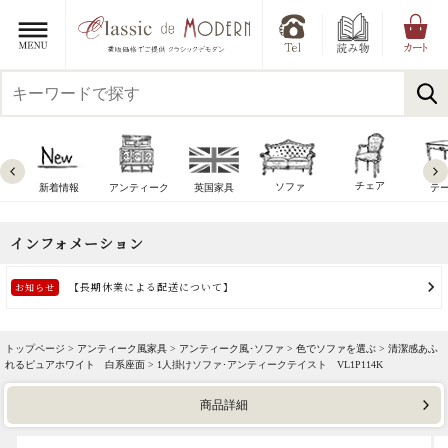
チェア
ソファ
新着情報
アンティーク
英国家具
テ
トップページ >
アンティーク風家具
>
アンティーク風･ソファ
>
色でソファを選ぶ
>
清潔感あふ
れるピュアホワイト 白系座面
> 1人掛けソファ･アンティークテイスト VL1P114K
商品詳細