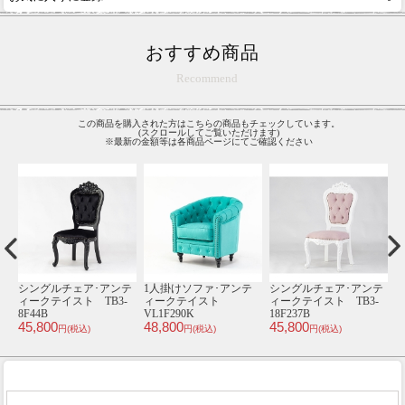
おすすめ商品
Recommend
この商品を購入された方はこちらの商品もチェックしています。
(スクロールしてご覧いただけます)
※最新の金額等は各商品ページにてご確認ください
テ
シングルチェア･アンテ
1人掛けソファ･アンテ
シングルチェア･アンテ
1
0-
ィークテイスト TB3-
ィークテイスト
ィークテイスト TB3-
8F44B
VL1F290K
18F237B
V
45,800
48,800
45,800
4
円(税込)
円(税込)
円(税込)