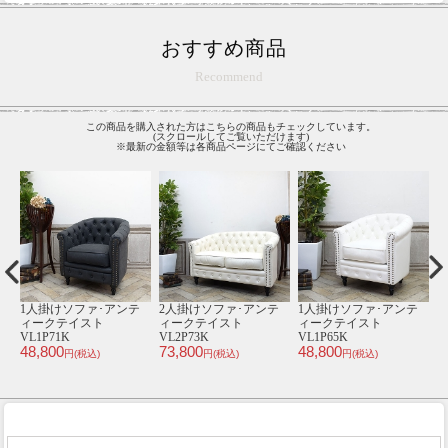
おすすめ商品
Recommend
この商品を購入された方はこちらの商品もチェックしています。
(スクロールしてご覧いただけます)
※最新の金額等は各商品ページにてご確認ください
テ
2人掛けソファ･アンテ
1人掛けソファ･アンテ
1人掛けソファ･アンテ
2
ィークテイスト
ィークテイスト
ィークテイスト
VL2P51K
VL1P58K
VL1P70K
V
73,800
48,800
48,800
7
円(税込)
円(税込)
円(税込)