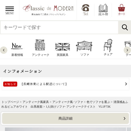
チェア
ソファ
新着情報
アンティーク
英国家具
テ
トップページ >
アンティーク風家具
>
アンティーク風･ソファ
>
色でソファを選ぶ
>
清潔感あふ
れるピュアホワイト 白系座面
> 1人掛けソファ･アンティークテイスト VL1P73K
商品詳細