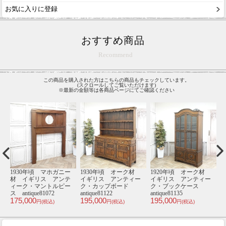
お気に入りに登録
おすすめ商品
Recommend
この商品を購入された方はこちらの商品もチェックしています。
(スクロールしてご覧いただけます)
※最新の金額等は各商品ページにてご確認ください
材
4人掛けソファ･アンテ
1人掛けソファ･アンテ
4人掛けソファ･アンテ
2
ー
ィークテイスト
ィークテイスト
ィークテイスト
ィ
VC4F92K(VCRF92K_VCLF92K)
VL1F290K
VS4F92K
2
139,600
48,800
128,000
9
円(税込)
円(税込)
円(税込)