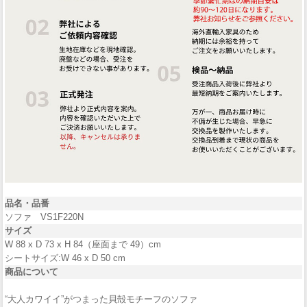
品名・
品番
ソファ VS1F220N
サイズ
W 88 x D 73 x H 84（座面まで 49）cm
シートサイズ:W 46 x D 50 cm
商品について
“大人カワイイ”がつまった貝殻モチーフのソファ