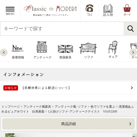
チェア
ソファ
新着情報
アンティーク
英国家具
テ
トップページ >
アンティーク風家具
>
アンティーク風･ソファ
>
色でソファを選ぶ
>
清潔感あふ
れるピュアホワイト 白系座面
> 1人掛けソファ･アンティークテイスト VS1F220N
商品詳細