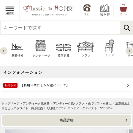
チェア
ソファ
新着情報
アンティーク
英国家具
テ
トップページ >
アンティーク風家具
>
アンティーク風･ソファ
>
色でソファを選ぶ
>
清潔感あふ
れるピュアホワイト 白系座面
> 1人掛けソファ･アンティークテイスト VY1P65K
商品詳細