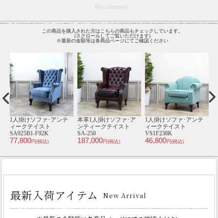
Recommend
この商品を購入された方はこちらの商品もチェックしています。
(スクロールしてご覧いただけます)
※最新の金額等は各商品ページにてご確認ください
テ
2人掛けソファ･アンテ
1人掛けソファ･アンテ
1人掛けソファ･アンテ
1
ィークテイスト
ィークテイスト
ィークテイスト
ィ
VC2F220PW
VN1F260K
VS1F237CF
1
69,800
49,900
46,800
9
円(税込)
円(税込)
円(税込)