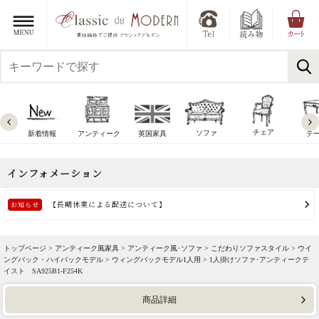
チェア
ソファ
新着情報
アンティーク
英国家具
テ
トップページ >
アンティーク風家具
>
アンティーク風･ソファ
>
こだわりソファスタイル
>
ウイ
ングバック・ハイバックモデル
>
ウィングバックモデル1人用
> 1人掛けソファ･アンティークテ
イスト SA925B1-F254K
商品詳細