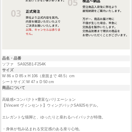
品名・品番
ソファ SA925B1-F254K
サイズ
W 86 x D 85 x H 106（座面まで 48.5）cm
シートサイズ:W 47 x D 50 cm
商品について
高級感×コンパクト×豊富なバリエーション
【Vincent ヴィンセント】ウィングバックSA925モデル。
エレガントな猫脚と、ゆったりと座れるハイバックが特徴。
・身体が包み込まれる安定感のある座り心地。