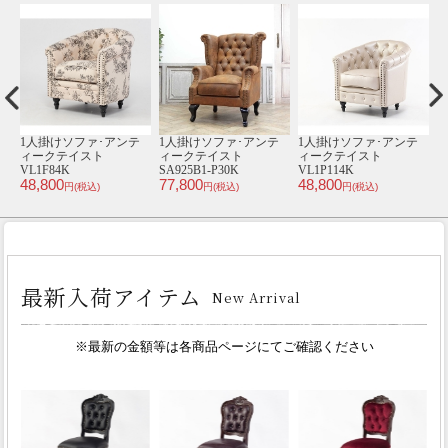
テ
1人掛けソファ･アンテ
1人掛けソファ･アンテ
1人掛けソファ･アンテ
本
ィークテイスト 1002-
ィークテイスト 1008-
ィークテイスト
1-5F66B
1W-5F102B
SA925B1-F253K
S
79,800
108,000
77,800
1
円(税込)
円(税込)
円(税込)