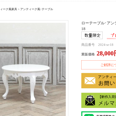
ィーク風家具
>
アンティーク風･テーブル
ローテーブル･アンテ
18
商品番号 2024-sr-18
28,00
業販価格
ご好評に