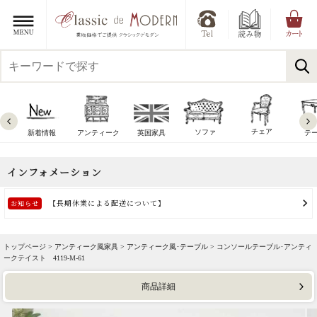
チェア
ソファ
新着情報
アンティーク
英国家具
テ
トップページ >
アンティーク風家具
>
アンティーク風･テーブル
> コンソールテーブル･アンティ
ークテイスト 4119-M-61
商品詳細