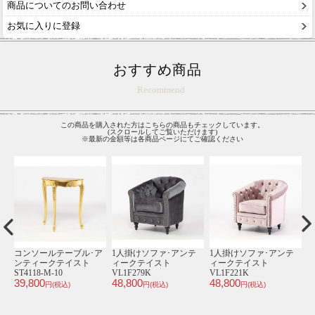
商品についてのお問い合わせ
お気に入りに登録
おすすめ商品
Recommend
この商品を購入された方はこちらの商品もチェックしています。
(スクロールしてご覧いただけます)
※最新の金額等は各商品ページにてご確認ください
テ
カフェテーブル･アンテ
1人掛けソファ･アンテ
カウチソファ･アンティ
ィークテイスト E4227-
ィークテイスト
ークテイスト VKP65K
79,800
RN-18
VL1P114K
円(税込)
29,800
48,800
円(税込)
円(税込)