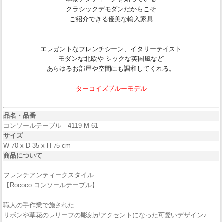
クラシックデモダンだからこそ
ご紹介できる優美な輸入家具
エレガントなフレンチシーン、イタリーテイスト
モダンな北欧や シックな英国風など
あらゆるお部屋や空間にも調和してくれる。
ターコイズブルーモデル
品名・品番
コンソールテーブル 4119-M-61
サイズ
W 70 x D 35 x H 75 cm
商品について
フレンチアンティークスタイル
【Rococo コンソールテーブル】
職人の手作業で施された
リボンや草花のレリーフの彫刻がアクセントになった可愛いデザイン♪