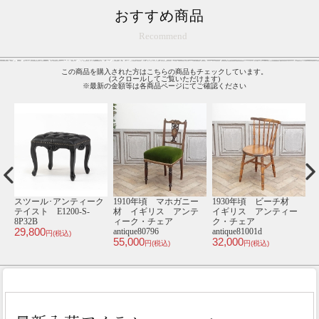
おすすめ商品
Recommend
この商品を購入された方はこちらの商品もチェックしています。
(スクロールしてご覧いただけます)
※最新の金額等は各商品ページにてご確認ください
材
シングルチェア･アンテ
1920年頃 マホガニー
1920年頃 マホガニー
ー
ィークテイスト TB8-
材 イギリス アンテ
材 イギリス アンテ
8P32B
ィーク・チェア
ィーク・チェア
E
46,800
7
antique81036a
antique81124
円(税込)
47,000
49,000
円(税込)
円(税込)