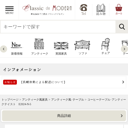
チェア
ソファ
新着情報
アンティーク
英国家具
テ
トップページ >
アンティーク風家具
>
アンティーク風･テーブル
> コーヒーテーブル･アンティー
クテイスト E2024-N-5
商品詳細