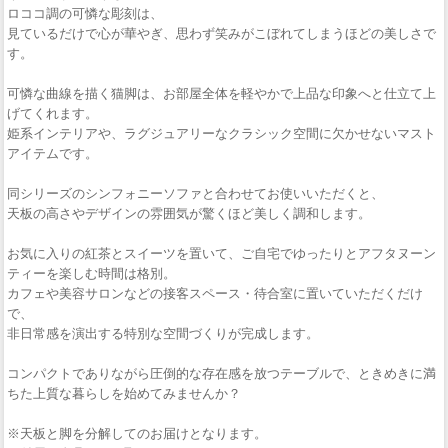
ロココ調の可憐な彫刻は、
見ているだけで心が華やぎ、思わず笑みがこぼれてしまうほどの美しさで
す。
可憐な曲線を描く猫脚は、お部屋全体を軽やかで上品な印象へと仕立て上
げてくれます。
姫系インテリアや、ラグジュアリーなクラシック空間に欠かせないマスト
アイテムです。
同シリーズのシンフォニーソファと合わせてお使いいただくと、
天板の高さやデザインの雰囲気が驚くほど美しく調和します。
お気に入りの紅茶とスイーツを置いて、ご自宅でゆったりとアフタヌーン
ティーを楽しむ時間は格別。
カフェや美容サロンなどの接客スペース・待合室に置いていただくだけ
で、
非日常感を演出する特別な空間づくりが完成します。
コンパクトでありながら圧倒的な存在感を放つテーブルで、ときめきに満
ちた上質な暮らしを始めてみませんか？
※天板と脚を分解してのお届けとなります。