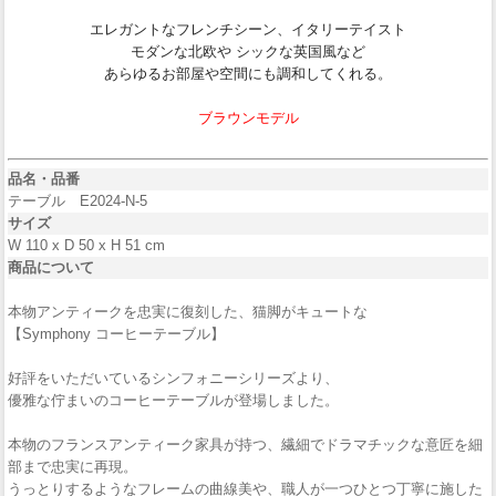
エレガントなフレンチシーン、イタリーテイスト
モダンな北欧や シックな英国風など
あらゆるお部屋や空間にも調和してくれる。
ブラウンモデル
品名・品番
テーブル E2024-N-5
サイズ
W 110 x D 50 x H 51 cm
商品について
本物アンティークを忠実に復刻した、猫脚がキュートな
【Symphony コーヒーテーブル】
好評をいただいているシンフォニーシリーズより、
優雅な佇まいのコーヒーテーブルが登場しました。
本物のフランスアンティーク家具が持つ、繊細でドラマチックな意匠を細
部まで忠実に再現。
うっとりするようなフレームの曲線美や、職人が一つひとつ丁寧に施した