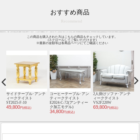
おすすめ商品
Recommend
この商品を購入された方はこちらの商品もチェックしています。
(スクロールしてご覧いただけます)
※最新の金額等は各商品ページにてご確認ください
ア
サイドテーブル･アンテ
コーヒーテーブル･アン
2人掛けソファ･アンテ
ト
ィークテイスト
ティークテイスト
ィークテイスト
ST2025-F-10
E2024-C-72(アンティー
VS2F220W
S
49,800
69,800
3
ク加工モデル)
円(税込)
円(税込)
34,800
円(税込)