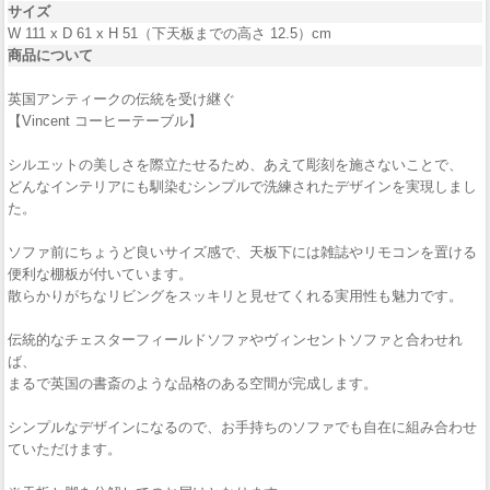
サイズ
W 111 x D 61 x H 51（下天板までの高さ 12.5）cm
商品について
英国アンティークの伝統を受け継ぐ
【Vincent コーヒーテーブル】
シルエットの美しさを際立たせるため、あえて彫刻を施さないことで、
どんなインテリアにも馴染むシンプルで洗練されたデザインを実現しまし
た。
ソファ前にちょうど良いサイズ感で、天板下には雑誌やリモコンを置ける
便利な棚板が付いています。
散らかりがちなリビングをスッキリと見せてくれる実用性も魅力です。
伝統的なチェスターフィールドソファやヴィンセントソファと合わせれ
ば、
まるで英国の書斎のような品格のある空間が完成します。
シンプルなデザインになるので、お手持ちのソファでも自在に組み合わせ
ていただけます。