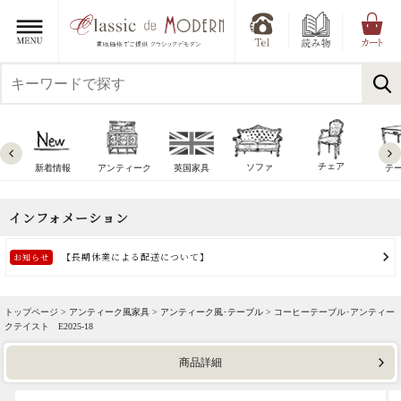
チェア
ソファ
新着情報
アンティーク
英国家具
テ
トップページ >
アンティーク風家具
>
アンティーク風･テーブル
> コーヒーテーブル･アンティー
クテイスト E2025-18
商品詳細