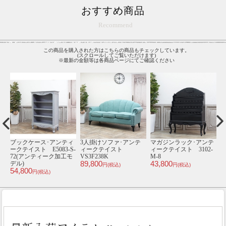
おすすめ商品
Recommend
この商品を購入された方はこちらの商品もチェックしています。
(スクロールしてご覧いただけます)
※最新の金額等は各商品ページにてご確認ください
テ
受注生産専用 ソファ･ア
レジカウンターテーブ
シングルチェア･アンテ
1
-
ンティークテイスト
ル･アンティークテイス
ィークテイスト TB3-
order-vcr
ト 5050-1.2-5
18F237B
V
69,800
178,000
45,800
4
円(税込)
円(税込)
円(税込)