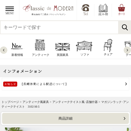
チェア
ソファ
新着情報
アンティーク
英国家具
テ
トップページ >
アンティーク風家具
>
アンティークテイスト風･店舗什器
> マガジンラック･アン
ティークテイスト 3102-M-5
商品詳細