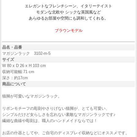
エレガントなフレンチシーン、イタリーテイスト
モダンな北欧や シックな英国風など
あらゆるお部屋や空間にも調和してくれる。
ブラウンモデル
品名・品番
マガジンラック 3102-m-5
サイズ
W 80 x D 26 x H 103 cm
収納可能幅:71 cm
深さ：約17cm
商品について
猫脚が可愛いなマガジンラック。
リボンモチーフの彫刻やさりげない猫脚が、とても可愛い、
シンプルだけど女らしさを忘れない素敵なマガジンラックです♪
繊細な曲線や彫刻は、職人のハンドメイドならでは！
お店の什器としてや、ご自宅のディスプレイ収納などにオススメです。