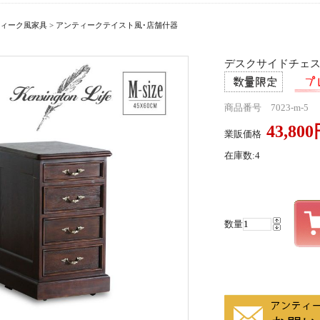
ィーク風家具
>
アンティークテイスト風･店舗什器
デスクサイドチェスト 
商品番号 7023-m-5
43,80
業販価格
在庫数:4
数量