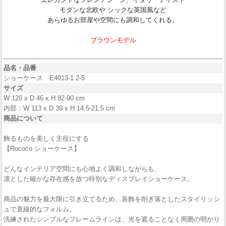
モダンな北欧や シックな英国風など
あらゆるお部屋や空間にも調和してくれる。
ブラウンモデル
品名・品番
ショーケース E4013-1.2-5
サイズ
W 120 x D 46 x H 82-90 cm
内部：W 113 x D 39 x H 14.5-21.5 cm
商品について
飾るものを美しく主役にする
【Rococo ショーケース】
どんなインテリア空間にも心地よく調和しながらも、
凛とした確かな存在感を放つ特別なディスプレイショーケース。
商品の魅力を最大限に引き立てるため、装飾を削ぎ落としたスタイリッシ
ュで直線的なフォルム。
洗練されたシンプルなフレームラインは、光を遮ることなく周囲の明かり