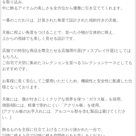
を取り込み、
中に飾るアイテムの美しさを全方位から優雅に引き立ててくれます。
一番のこだわりは、計算された角度で設計された傾斜付きの天板。
天板に程よい角度をつけることで、並べた小物が立体的に映え、
上からの視線でも美しく見せる設計です。
店舗での特別な商品を際立たせる店舗用什器(ディスプレイ什器)としては
もちろん、
ご自宅で大切に集めたコレクションを並べるコレクションケースとしても
おすすめです。
お客様に長く安心してご愛用いただくため、機能性と安全性に配慮した仕
様となっております。
天板には、傷が付きにくくクリアな視界を保つ「ガラス板」を採用。
側面4面には、軽量で割れにくい「アクリル板」を使用。
(アクリル板のお手入れには、アルコール類を含む製品は避けてくださ
い。)
飾るものを主役に仕立て上げるこだわり抜かれた一台で、
記憶に残る上品で記憶に残る空間作りをお楽しみください。