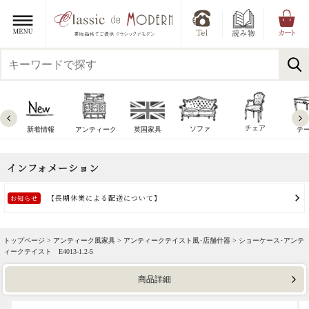
チェア
ソファ
新着情報
アンティーク
英国家具
テ
トップページ >
アンティーク風家具
>
アンティークテイスト風･店舗什器
> ショーケース･アンテ
ィークテイスト E4013-1.2-5
商品詳細