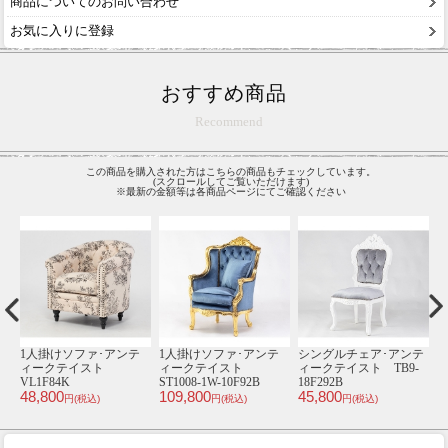
商品についてのお問い合わせ
お気に入りに登録
おすすめ商品
Recommend
この商品を購入された方はこちらの商品もチェックしています。
(スクロールしてご覧いただけます)
※最新の金額等は各商品ページにてご確認ください
テ
1人掛けソファ･アンテ
1人掛けソファ･アンテ
シングルチェア･アンテ
-
ィークテイスト
ィークテイスト
ィークテイスト TB9-
ィ
VL1F84K
ST1008-1W-10F92B
18F292B
1
48,800
109,800
45,800
3
円(税込)
円(税込)
円(税込)