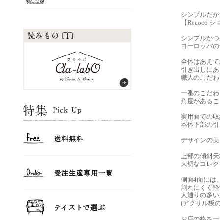
シンプルだか
【Rococo 
シンプルかつ
ヨーロッパの
全体はあえて
引き出しにあ
職人のこだわ
一番のこだわ
角度があるこ
実用面での収
本体下部の引
デザインの美
上部の傾斜天
大切なコレク
側面4面には
割れにくく軽
人通りの多い
(アクリル板
お店の格を一