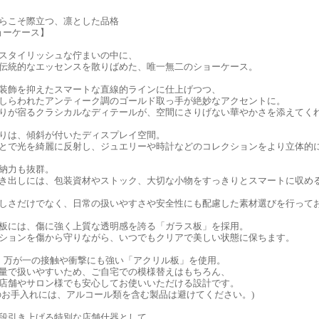
らこそ際立つ、凛とした品格
ショーケース】
スタイリッシュな佇まいの中に、
伝統的なエッセンスを散りばめた、唯一無二のショーケース。
装飾を抑えたスマートな直線的ラインに仕上げつつ、
しらわれたアンティーク調のゴールド取っ手が絶妙なアクセントに。
りが宿るクラシカルなディテールが、空間にさりげない華やかさを添えてく
りは、傾斜が付いたディスプレイ空間。
とで光を綺麗に反射し、ジュエリーや時計などのコレクションをより立体的
納力も抜群。
き出しには、包装資材やストック、大切な小物をすっきりとスマートに収め
しさだけでなく、日常の扱いやすさや安全性にも配慮した素材選びを行って
板には、傷に強く上質な透明感を誇る「ガラス板」を採用。
ションを傷から守りながら、いつでもクリアで美しい状態に保ちます。
、万が一の接触や衝撃にも強い「アクリル板」を使用。
量で扱いやすいため、ご自宅での模様替えはもちろん、
店舗やサロン様でも安心してお使いいただける設計です。
のお手入れには、アルコール類を含む製品は避けてください。)
段引き上げる特別な店舗什器として、