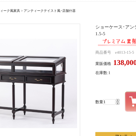
ィーク風家具
>
アンティークテイスト風･店舗什器
ショーケース･アンテ
1.5-5
商品番号 e4013-15-5
138,0
業販価格
在庫数:1
数量