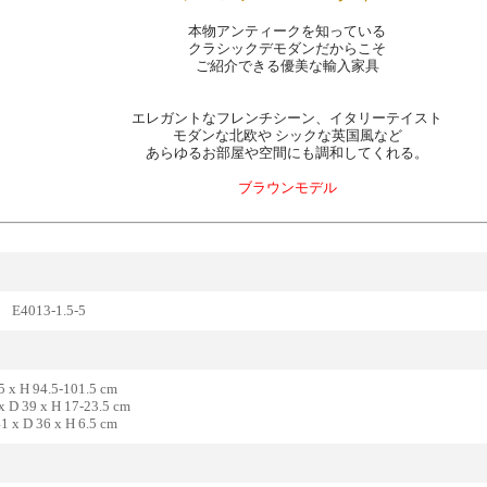
本物アンティークを知っている
クラシックデモダンだからこそ
ご紹介できる優美な輸入家具
エレガントなフレンチシーン、イタリーテイスト
モダンな北欧や シックな英国風など
あらゆるお部屋や空間にも調和してくれる。
ブラウンモデル
013-1.5-5
5 x H 94.5-101.5 cm
 39 x H 17-23.5 cm
x D 36 x H 6.5 cm