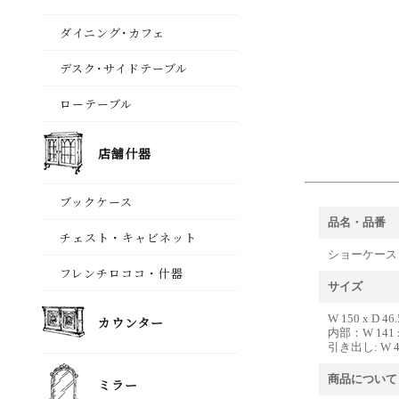
品名・品番
ショーケース E4
サイズ
W 150 x D 46.
内部：W 141 x D
引き出し: W 41 
商品について