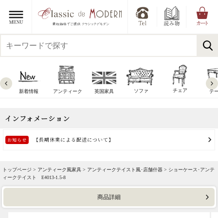
チェア
ソファ
新着情報
アンティーク
英国家具
テ
トップページ >
アンティーク風家具
>
アンティークテイスト風･店舗什器
> ショーケース･アンテ
ィークテイスト E4013-1.5-8
商品詳細