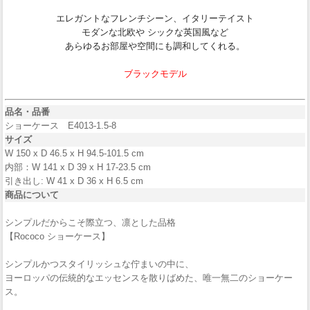
エレガントなフレンチシーン、イタリーテイスト
モダンな北欧や シックな英国風など
あらゆるお部屋や空間にも調和してくれる。
ブラックモデル
品名・品番
ショーケース E4013-1.5-8
サイズ
W 150 x D 46.5 x H 94.5-101.5 cm
内部：W 141 x D 39 x H 17-23.5 cm
引き出し: W 41 x D 36 x H 6.5 cm
商品について
シンプルだからこそ際立つ、凛とした品格
【Rococo ショーケース】
シンプルかつスタイリッシュな佇まいの中に、
ヨーロッパの伝統的なエッセンスを散りばめた、唯一無二のショーケー
ス。