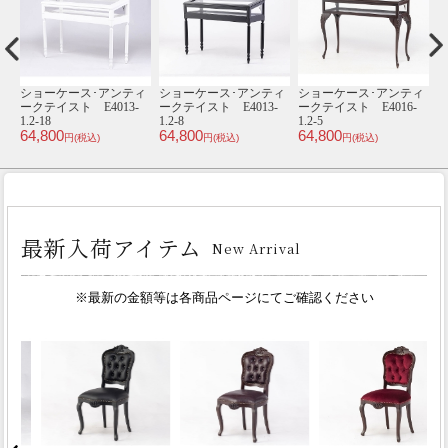
ィ
シングルチェア･アンテ
シングルチェア･アンテ
チェスト･アンティーク
ィークテイスト TB9-
ィークテイスト TB3-
テイスト TB1-18
テ
39,800
3
18F292B
18F237B
円(税込)
45,800
45,800
円(税込)
円(税込)