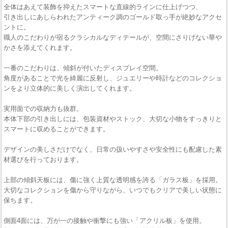
全体はあえて装飾を抑えたスマートな直線的ラインに仕上げつつ、
引き出しにあしらわれたアンティーク調のゴールド取っ手が絶妙なアクセ
ントに。
職人のこだわりが宿るクラシカルなディテールが、空間にさりげない華や
かさを添えてくれます。
一番のこだわりは、傾斜が付いたディスプレイ空間。
角度があることで光を綺麗に反射し、ジュエリーや時計などのコレクショ
ンをより立体的に美しく演出してくれます。
実用面での収納力も抜群。
本体下部の引き出しには、包装資材やストック、大切な小物をすっきりと
スマートに収めることができます。
デザインの美しさだけでなく、日常の扱いやすさや安全性にも配慮した素
材選びを行っております。
上部の傾斜天板には、傷に強く上質な透明感を誇る「ガラス板」を採用。
大切なコレクションを傷から守りながら、いつでもクリアで美しい状態に
保ちます。
側面4面には、万が一の接触や衝撃にも強い「アクリル板」を使用。