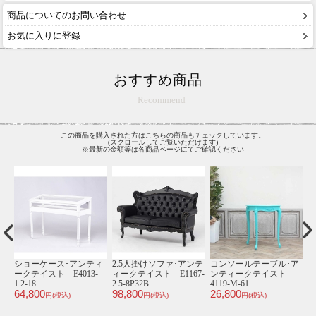
商品についてのお問い合わせ
お気に入りに登録
おすすめ商品
Recommend
この商品を購入された方はこちらの商品もチェックしています。
(スクロールしてご覧いただけます)
※最新の金額等は各商品ページにてご確認ください
テ
ショーケース･アンティ
2.5人掛けソファ･アンテ
コンソールテーブル･ア
1
-
ークテイスト E4013-
ィークテイスト E1167-
ンティークテイスト
ィ
1.2-18
2.5-8P32B
4119-M-61
1
64,800
98,800
26,800
4
円(税込)
円(税込)
円(税込)