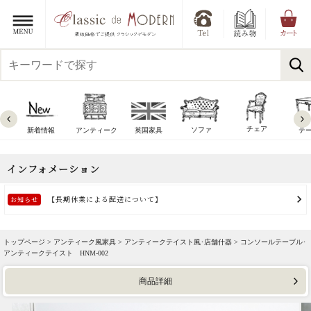
チェア
ソファ
新着情報
アンティーク
英国家具
テ
トップページ >
アンティーク風家具
>
アンティークテイスト風･店舗什器
> コンソールテーブル･
アンティークテイスト HNM-002
商品詳細