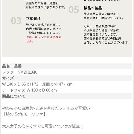
品名・品番
ソファ NM2F116K
サイズ
W 140 x D 85 x H 72（座面まで 47）cm
シートサイズ:W 100 x D 60 cm
商品について
やわらかな曲線美×丸みを帯びたフォルムが可愛い
【Mou Sofa モーソファ】
大人女子の心をくすぐる可愛いソファが誕生！