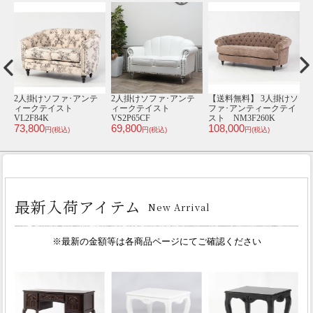
ア
2人掛けソファ･アンテ
2人掛けソファ･アンテ
【送料無料】 3人掛けソ
ト
ィークテイスト
ィークテイスト
ファ･アンティークテイ
ィ
VL2F84K
VS2P65CF
スト NM3F260K
5
73,800
69,800
108,000
2
円(税込)
円(税込)
円(税込)