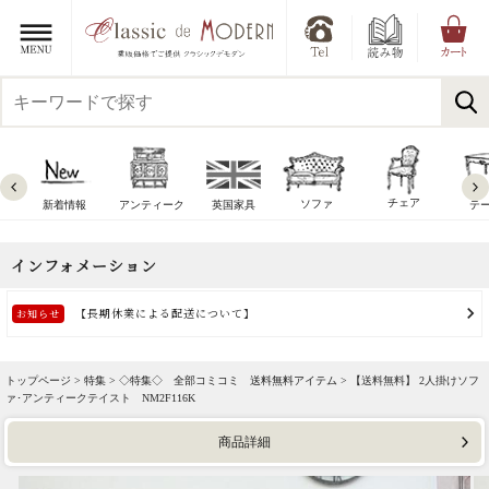
チェア
ソファ
新着情報
アンティーク
英国家具
テ
トップページ >
特集
>
◇特集◇ 全部コミコミ 送料無料アイテム
> 【送料無料】 2人掛けソフ
ァ･アンティークテイスト NM2F116K
商品詳細