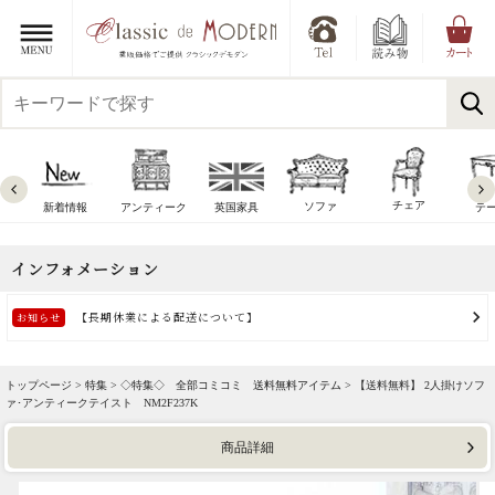
チェア
ソファ
新着情報
アンティーク
英国家具
テ
トップページ >
特集
>
◇特集◇ 全部コミコミ 送料無料アイテム
> 【送料無料】 2人掛けソフ
ァ･アンティークテイスト NM2F237K
商品詳細