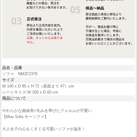
品名・品番
ソファ NM2F237K
サイズ
W 140 x D 85 x H 72（座面まで 47）cm
シートサイズ:W 100 x D 60 cm
商品について
やわらかな曲線美×丸みを帯びたフォルムが可愛い
【Mou Sofa モーソファ】
大人女子の心をくすぐる可愛いソファが誕生！